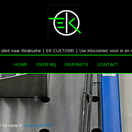
r idee naar Realisatie | EK-CUSTOMS | Uw Klussenier voor in en 
HOME
OVER MIJ
INSPIRATIE
CONTACT
to view it:
Download PDF
.