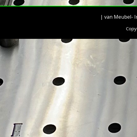
| van Meubel- I
Copy